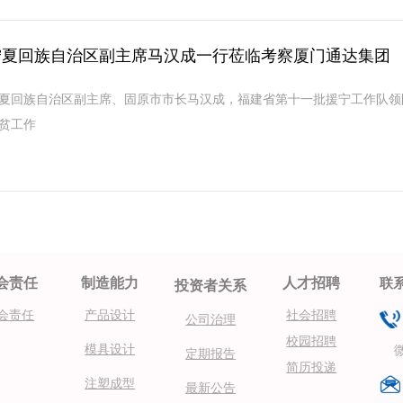
宁夏回族自治区副主席马汉成一行莅临考察厦门通达集团
夏回族自治区副主席、固原市市长马汉成，福建省第十一批援宁工作队领
贫工作
会责任
制造能力
人才招聘
联
投资者关系
产品设计
会责任
社会招聘
公司治理
校园招聘
模具设计
微信
定期报告
简历投递
注塑成型
最新公告