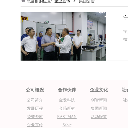
您当前的位置:
企业宣传
>
集团公告
宁
扶
公司概况
合作伙伴
企业文化
社
公司简介
金发科技
创智新闻
社
发展历程
金旸新材
集团新闻
荣誉资质
EASTMAN
活动报道
企业宣传
Sabic